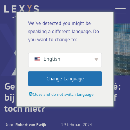
We've detected you might be
speaking a different language. Do
you want to change to:
English
Change Language
Gemeenschappelijk of privé:
bij twijfel beslist de VvE. Of
Close and do not switch language
toch niet?
Door:
Robert van Ewijk
29 februari 2024