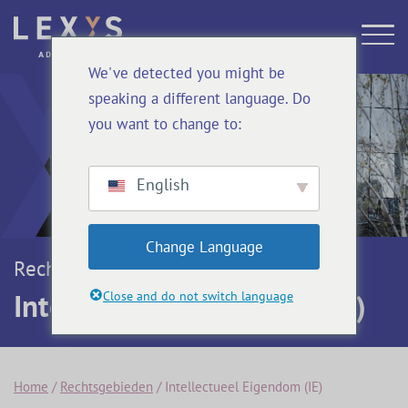
We've detected you might be
speaking a different language. Do
you want to change to:
English
Change Language
Rechtsgebieden
Intellectueel Eigendom (IE)
Close and do not switch language
Home
/
Rechtsgebieden
/
Intellectueel Eigendom (IE)