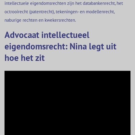
intellectuele eigendomsrechten zijn het databankenrecht, het
octrooirecht (patentrecht), tekeningen- en modellenrecht,
naburige rechten en kwekersrechten.
Advocaat intellectueel
eigendomsrecht: Nina legt uit
hoe het zit