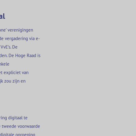
al
one’ verenigingen
 de vergadering via e-
 VvE’s. De
den. De Hoge Raad is
nkele
t expliciet van
k zou zijn en
ng digitaal te
De tweede voorwaarde
digitale oproeping