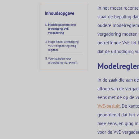
In het meest recente
Inhoudsopgave
staat de bepaling da
oudere modelreglemen
Modelreglement over
uitnodiging VvE-
vergadering
vergadering moeten 
Hoge Raad: uitnodiging
betreffende VvE-lid.
VvE-vergadering mag
digitaal
dat de uitnodiging v
Voorwaarden voor
uitnodiging via e-mail
Modelreglem
In de zaak die aan d
afloop van de vergad
eens met de op de v
VvE-besluit
. De kant
geoordeeld dat het v
mee eens, en ging i
voor de VvE vergaderi