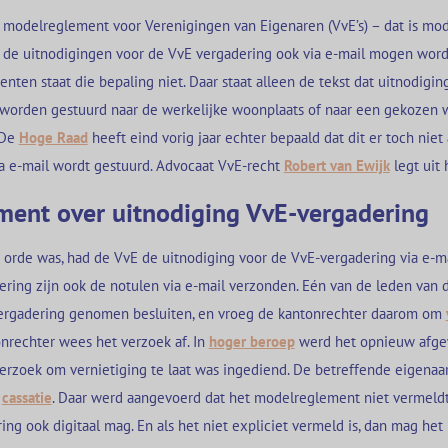
 modelreglement voor Verenigingen van Eigenaren (VvE’s) – dat is mo
t de uitnodigingen voor de VvE vergadering ook via e-mail mogen word
ten staat die bepaling niet. Daar staat alleen de tekst dat uitnodigi
worden gestuurd naar de werkelijke woonplaats of naar een gekozen 
 De
Hoge Raad
heeft eind vorig jaar echter bepaald dat dit er toch niet
ia e-mail wordt gestuurd. Advocaat VvE-recht
Robert van Ewijk
legt uit 
ent over uitnodiging VvE-vergadering
e orde was, had de VvE de uitnodiging voor de VvE-vergadering via e-ma
ering zijn ook de notulen via e-mail verzonden. Eén van de leden van 
ergadering genomen besluiten, en vroeg de kantonrechter daarom om
onrechter wees het verzoek af. In
hoger beroep
werd het opnieuw afge
erzoek om vernietiging te laat was ingediend. De betreffende eigenaar
n
cassatie
. Daar werd aangevoerd dat het modelreglement niet vermeld
ng ook digitaal mag. En als het niet expliciet vermeld is, dan mag het 