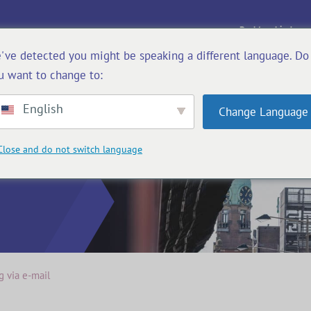
Rechtsgebieden
've detected you might be speaking a different language. Do
u want to change to:
English
Change Language
 mag via
Close and do not switch language
 via e-mail