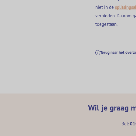
niet in de
splitsingsa
verbieden. Daarom ga 
toegestaan.
Terug naar het overz
Wil je graag 
Bel:
01