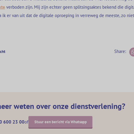
kte
verboden zijn. Mij zijn echter geen splitsingsaktes bekend die digi
ik er van uit dat de digitale oproeping in verreweg de meeste, zo niet a
Share:
icht
meer weten over onze dienstverlening?
0 600 23 00
of
Stuur een bericht via Whatsapp