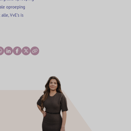
tale oproeping
lle, VvE’s is