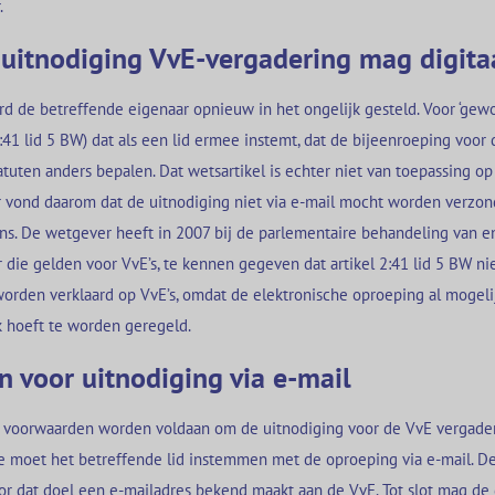
.
uitnodiging VvE-vergadering mag digita
d de betreffende eigenaar opnieuw in het ongelijk gesteld. Voor ‘gew
 2:41 lid 5 BW) dat als een lid ermee instemt, dat de bijeenroeping voor
tatuten anders bepalen. Dat wetsartikel is echter niet van toepassing op
 vond daarom dat de uitnodiging niet via e-mail mocht worden verzon
ns. De wetgever heeft in 2007 bij de parlementaire behandeling van e
die gelden voor VvE’s, te kennen gegeven dat artikel 2:41 lid 5 BW nie
worden verklaard op VvE’s, omdat de elektronische oproeping al mogelij
k hoeft te worden geregeld.
 voor uitnodiging via e-mail
 voorwaarden worden voldaan om de uitnodiging voor de VvE vergaderi
te moet het betreffende lid instemmen met de oproeping via e-mail. 
oor dat doel een e-mailadres bekend maakt aan de VvE. Tot slot mag de 