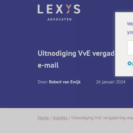
We
yo
Uitnodiging VvE vergadering
e-mail
Door:
Robert van Ewijk
26 januari 2024
Home
/
Insights
/
Uitnodiging VvE vergadering mag