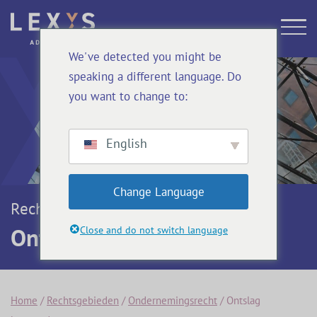
We've detected you might be
speaking a different language. Do
you want to change to:
English
Change Language
Rechtsgebieden
Ontslag bestuurder
Close and do not switch language
Home
/
Rechtsgebieden
/
Ondernemingsrecht
/
Ontslag