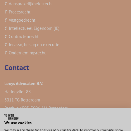
Aansprakelijkheidsrecht
Procesrecht
Vastgoedrecht
Intellectueel Eigendom (IE)
Contractenrecht
Incasso, beslag en executie
Ondernemingsrecht
Contact
Lexys Advocaten B.V.
Haringvliet 88
3011 TG Rotterdam
Postbus 4505, 3006 AM Rotterdam
We use cookies
We may place these for analysis of our visitor data, to improve our website, show