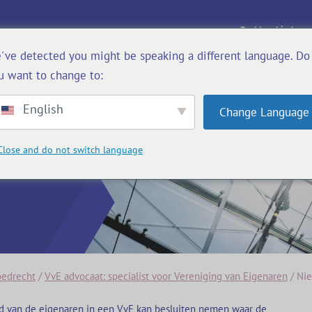
Rechtsgebieden
've detected you might be speaking a different language. Do
u want to change to:
English
Change Language
Close and do not switch language
esluit
oedrecht
/
VvE advocaat: specialist voor Vereniging van Eigenaren
/
Nie
d van de eigenaren in een VvE kan besluiten nemen waar de