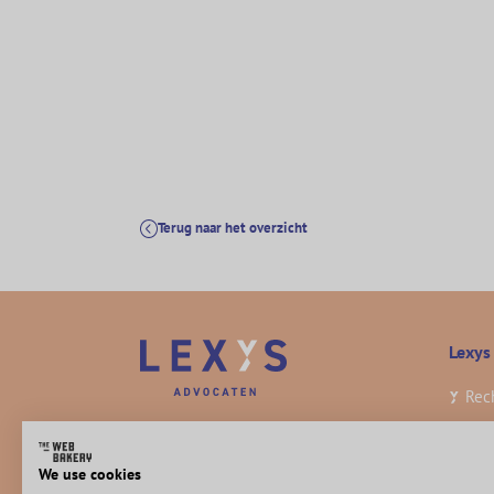
Terug naar het overzicht
Lexys
Rec
Lexys is een advocatenkantoor in
Het
Rotterdam dat zich bezig houdt met
Insi
We use cookies
civiel recht. Onze advocaten werken op
Vac