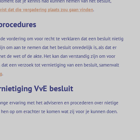
 moment dat je kennis had kunnen nemen van het besluit,
 wist dat die vergadering plaats zou gaan vinden
.
procedures
de vordering om voor recht te verklaren dat een besluit nietig
ijn om aan te nemen dat het besluit onredelijk is, als dat er
met de wet of de akte. Het kan dan verstandig zijn om voor
n dat een verzoek tot vernietiging van een besluit, samenvalt
g
.
rnietiging VvE besluit
nge ervaring met het adviseren en procederen over nietige
hen op om erachter te komen wat zij voor je kunnen doen.