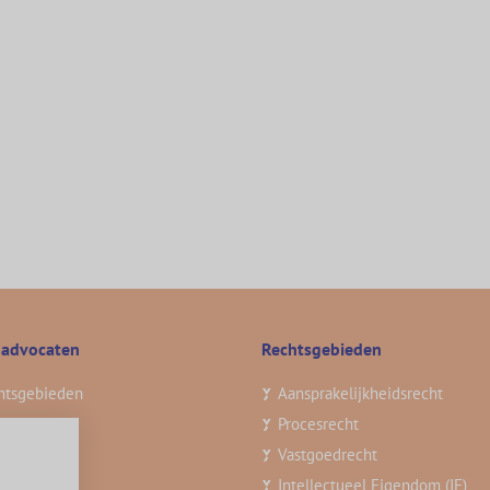
 advocaten
Rechtsgebieden
htsgebieden
Aansprakelijkheidsrecht
 team
Procesrecht
ghts
3
Vastgoedrecht
atures
Intellectueel Eigendom (IE)