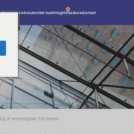
3
Over Lexys Advocaten
Het team
Insights
Vacatures
Contact
tig of vernietigbaar VvE-besluit