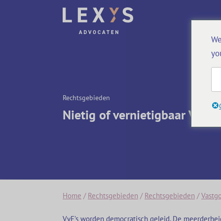
We
yo
Rechtsgebieden
Nietig of vernietigbaar VvE-b
Home
/
Rechtsgebieden
/
Rechtsgebieden
/
Vastg
VvE’s worden democratisch geleid. De meerderhei