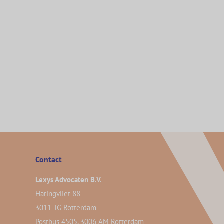
Contact
Lexys Advocaten B.V.
Haringvliet 88
3011 TG Rotterdam
Postbus 4505, 3006 AM Rotterdam