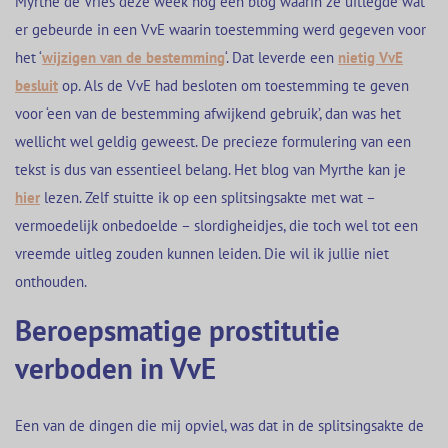
Myrthe de Vries deze week nog een blog waarin ze uitlegde wat
er gebeurde in een VvE waarin toestemming werd gegeven voor
het ‘
wijzigen van de bestemming
‘. Dat leverde een
nietig VvE
besluit
op. Als de VvE had besloten om toestemming te geven
voor ‘een van de bestemming afwijkend gebruik’, dan was het
wellicht wel geldig geweest. De precieze formulering van een
tekst is dus van essentieel belang. Het blog van Myrthe kan je
hier
lezen. Zelf stuitte ik op een splitsingsakte met wat –
vermoedelijk onbedoelde – slordigheidjes, die toch wel tot een
vreemde uitleg zouden kunnen leiden. Die wil ik jullie niet
onthouden.
Beroepsmatige prostitutie
verboden in VvE
Een van de dingen die mij opviel, was dat in de splitsingsakte de