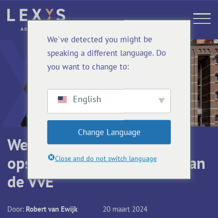
We've detected you might be
speaking a different language. Do
you want to change to:
English
Change Language
Wees scherp bij lezen (en
opstellen) splitsingsakte van
Close and do not switch language
de VvE
Door:
Robert van Ewijk
20 maart 2024