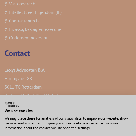
Vastgoedrecht
Intellectueel Eigendom (IE)
Contractenrecht
Incasso, beslag en executie
Ondernemingsrecht
Contact
Lexys Advocaten B.V.
Haringvliet 88
3011 TG Rotterdam
Postbus 4505, 3006 AM Rotterdam
We use cookies
We may place these for analysis of our visitor data, to improve our website, show
personalised content and to give you a great website experience. For more
information about the cookies we use open the settings.
2024 Lexys Advocaten