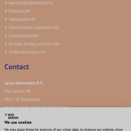
Aansprakelijkheidsrecht
Procesrecht
Vastgoedrecht
Intellectueel Eigendom (IE)
Contractenrecht
Incasso, beslag en executie
Ondernemingsrecht
Contact
Lexys Advocaten B.V.
Haringvliet 88
3011 TG Rotterdam
Postbus 4505, 3006 AM Rotterdam
We use cookies
We may place these for analysis of our visitor data, to improve our website, show