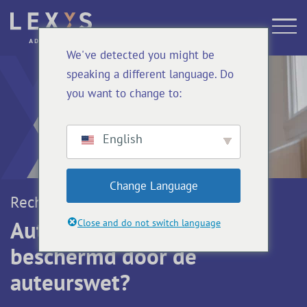
We've detected you might be
speaking a different language. Do
you want to change to:
English
Change Language
Rechtsgebieden
Auteursrecht: wat wordt
Close and do not switch language
beschermd door de
auteurswet?