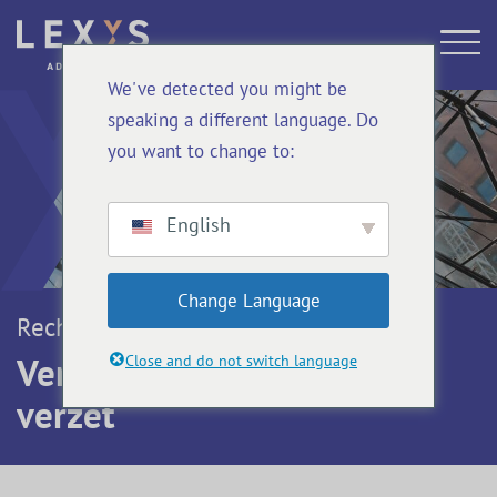
We've detected you might be
speaking a different language. Do
you want to change to:
English
Change Language
Rechtsgebieden
Verstek, verstekvonnis en
Close and do not switch language
verzet