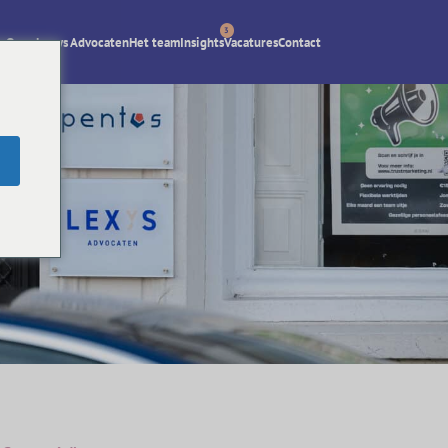
3
Over Lexys Advocaten
Het team
Insights
Vacatures
Contact