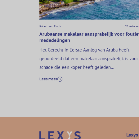
Robert van Ewijk
26 oktober
Arubaanse makelaar aansprakelijk voor foutie
mededelingen
Het Gerecht in Eerste Aanleg van Aruba heeft
geoordeeld dat een makelaar aansprakelijk is voor
schade die een koper heeft geleden
(ECLI:NL:OGEAA:2025:255). Die schade staat volge
Lees meer
de rechter in direct causaal verband tot de onjuist
mededelingen die de makelaar heeft gedaan naar
koper. De uitspraak is naar Arubaans recht, maar n
zoals bij…
Lexys