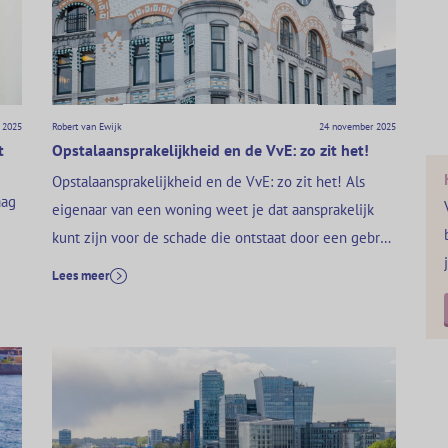
opdracht van…
 2025
Robert van Ewijk
24 november 2025
t
Opstalaansprakelijkheid en de VvE: zo zit het!
Opstalaansprakelijkheid en de VvE: zo zit het! Als
aag
eigenaar van een woning weet je dat aansprakelijk
kunt zijn voor de schade die ontstaat door een gebrek
aan je huis. Denk bijvoorbeeld aan een loszittende
Lees meer
ld
dakpan die bij storm schade veroorzaakt aan de auto
n
van je buurman. In zo’n geval ben je als eigenaar
vE.
aansprakelijk. Dat…