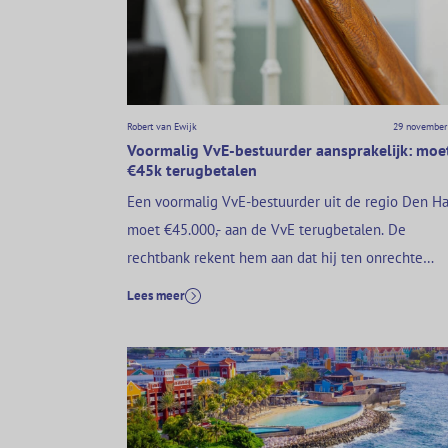
Robert van Ewijk
29 november
Voormalig VvE-bestuurder aansprakelijk: moe
€45k terugbetalen
Een voormalig VvE-bestuurder uit de regio Den H
moet €45.000,- aan de VvE terugbetalen. De
rechtbank rekent hem aan dat hij ten onrechte
verzekeringsgelden heeft geïncasseerd, en dat ge
Lees meer
vervolgens heeft uitgegeven zonder het te kunne
verantwoorden. Dat geld moet dus terug naar de V
Daarnaast draait hij op voor bijna €6.000,- aan
proceskosten. Dat…