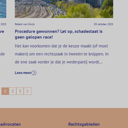
 2025
Robert van Ewijk
03 oktober 2025
ve
Procedure gewonnen? Let op, schadestaat is
geen gelopen race!
Het kan voorkomen dat je de keuze maakt (of moet
 de
maken) om een rechtszaak in tweeën te knippen. In
de ene zaak vorder je dat je wederpartij wordt
ns
veroordeeld tot schadevergoeding, op te maken bij
Lees meer
e
staat. In de procedure die daarop volgt (de
 de
schadestaatprocedure), moet de omvang van de
1
2
3
et
schade worden vastgesteld. Als je de…
 advocaten
Rechtsgebieden