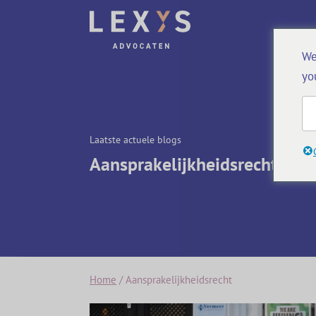
We
yo
Laatste actuele blogs
Aansprakelijkheidsrecht
Home
/
Aansprakelijkheidsrecht