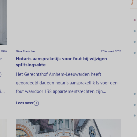
 2026
Nina Mantchev
17 februari 2026
r
Notaris aansprakelijk voor fout bij wijzigen
splitsingsakte
)
Het Gerechtshof Arnhem-Leeuwarden heeft
geoordeeld dat een notaris aansprakelijk is voor een
 in
fout waardoor 138 appartementsrechten zijn
j de
vervallen (ECLI:NL:GHARL:2025:4774). De notaris had
Lees meer
namelijk de akte die dat regelde gepasseerd, en had
daarbij zijn zorg- en waarschuwingsplicht
geschonden. Notaris wijzigt splitsingsakte in opdracht
van VvE De notaris had de akte in 2016 gepasseerd in