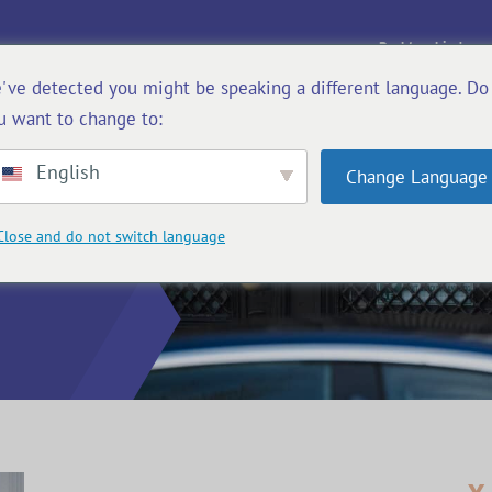
Rechtsgebieden
've detected you might be speaking a different language. Do
u want to change to:
English
Change Language
Close and do not switch language