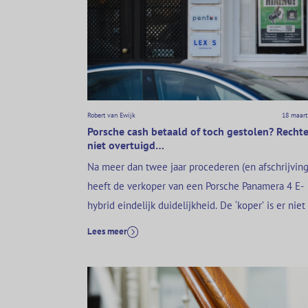
Robert van Ewijk
18 maart
Porsche cash betaald of toch gestolen? Rechte
niet overtuigd…
Na meer dan twee jaar procederen (en afschrijving
heeft de verkoper van een Porsche Panamera 4 E-
hybrid eindelijk duidelijkheid. De ‘koper’ is er niet
geslaagd om de rechter ervan te overtuigen dat hi
Lees meer
koopsom van €80k in bundeltjes cash zou hebben
betaald. De rechter gaat er daarom vanuit dat de
‘koper’ de op…