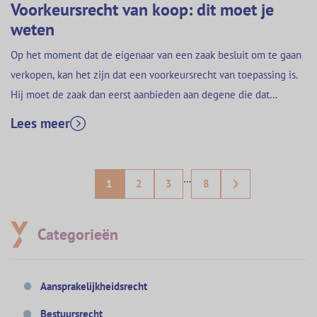
Voorkeursrecht van koop: dit moet je
weten
Op het moment dat de eigenaar van een zaak besluit om te gaan
verkopen, kan het zijn dat een voorkeursrecht van toepassing is.
Hij moet de zaak dan eerst aanbieden aan degene die dat
voorkeursrecht heeft. Diegene wordt de voorkeursgerechtigde
Lees meer
genoemd. Het grootste verschil met de koopoptie is dat bij het
uitoefenen daarvan, meteen een…
…
1
2
3
8
Categorieën
Aansprakelijkheidsrecht
Bestuursrecht