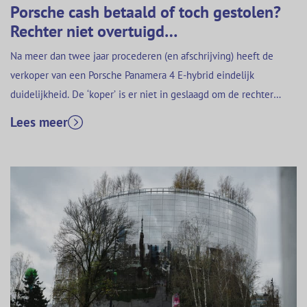
Porsche cash betaald of toch gestolen?
Rechter niet overtuigd…
Na meer dan twee jaar procederen (en afschrijving) heeft de
verkoper van een Porsche Panamera 4 E-hybrid eindelijk
duidelijkheid. De ‘koper’ is er niet in geslaagd om de rechter
ervan te overtuigen dat hij de koopsom van €80k in bundeltjes
Lees meer
cash zou hebben betaald. De rechter gaat er daarom vanuit dat
de ‘koper’ de op…