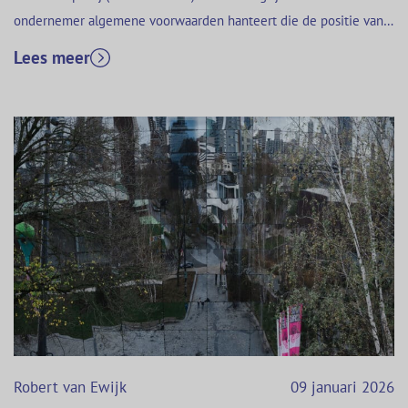
ondernemer algemene voorwaarden hanteert die de positie van
de consument verzwakken, kan zo’n beding als onredelijk
Lees meer
bezwarend worden beschouwd. Dat is wettelijk geregeld in
artikel 6:233 BW in samenhang met de zwarte lijst van artikel
6:236 BW en…
Robert van Ewijk
09 januari 2026