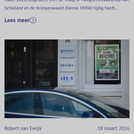
Schieland en de Krimpenwaard (hierna: HHSK) tijdig heeft
geklaagd bij de eiseres tot cassatie (zie ECLI:NL:HR:2026:507).
Lees meer
Het is een belangrijk arrest over de klachtplicht. Schending van
de klachtplicht kan verstrekkende gevolgen hebben.
Aannemingsovereenkomst voor…
Robert van Ewijk
18 maart 2026