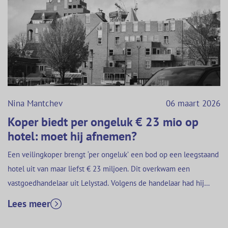
Nina Mantchev
06 maart 2026
Koper biedt per ongeluk € 23 mio op
hotel: moet hij afnemen?
Een veilingkoper brengt ‘per ongeluk’ een bod op een leegstaand
hotel uit van maar liefst € 23 miljoen. Dit overkwam een
vastgoedhandelaar uit Lelystad. Volgens de handelaar had hij
helemaal niet zo’n hoge prijs willen bieden, maar ‘slechts’ € 2,3
Lees meer
miljoen. De man zou een ‘nulletje teveel’ hebben getypt. Daarom
zou volgens hem geen koopovereenkomst…