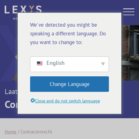
We've detected you might be
speaking a different language. Do
you want to change to:
English
Change Language
Laatste actuele blogs
Contractenrecht
Close and do not switch language
Home
/
Contractenrecht