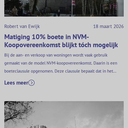
Robert van Ewijk
18 maart 2026
Matiging 10% boete in NVM-
Koopovereenkomst blijkt tóch mogelijk
Bij de aan- en verkoop van woningen wordt vaak gebruik
gemaakt van de model NVM-koopovereenkomst. Daarin is een
boeteclausule opgenomen. Deze clausule bepaalt dat in het
geval een van de partijen zijn verplichtingen uit de
Lees meer
overeenkomst niet nakomt, er een boete van 10% van de
koopsom kan worden verbeurd. Deze boete werd tot kortgeleden
in procedures…