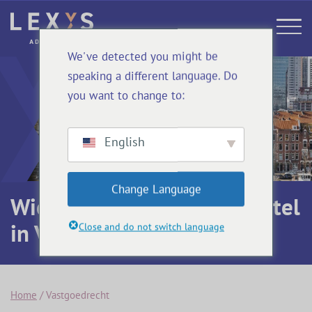
We've detected you might be
speaking a different language. Do
you want to change to:
English
Change Language
Wie bepaalt wijze van herstel
in VvE?
Close and do not switch language
Home
/
Vastgoedrecht