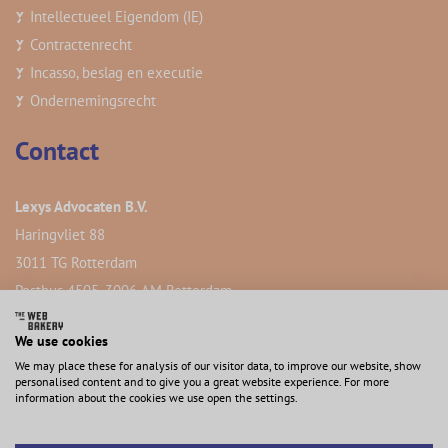
Intellectueel Eigendom (IE)
Contractenrecht
Incasso, beslag en executie
Ondernemingsrecht
Contact
Lexys Advocaten B.V.
Haringvliet 88
3011 TG Rotterdam
Postbus 4505, 3006 AM Rotterdam
We use cookies
We may place these for analysis of our visitor data, to improve our website, show
personalised content and to give you a great website experience. For more
information about the cookies we use open the settings.
2022 Lexys Advocaten