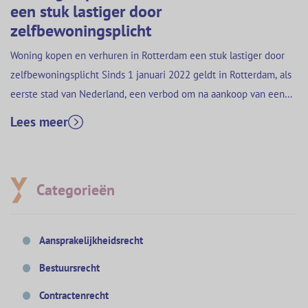
een stuk lastiger door
zelfbewoningsplicht
Woning kopen en verhuren in Rotterdam een stuk lastiger door
zelfbewoningsplicht Sinds 1 januari 2022 geldt in Rotterdam, als
eerste stad van Nederland, een verbod om na aankoop van een
woning deze te verhuren zonder vergunning, ook wel de
Lees meer
opkoopbescherming genoemd. De intentie van de gemeente is
de balans terugkrijgen op de woningmarkt. Dit roept…
Categorieën
Aansprakelijkheidsrecht
Bestuursrecht
Contractenrecht