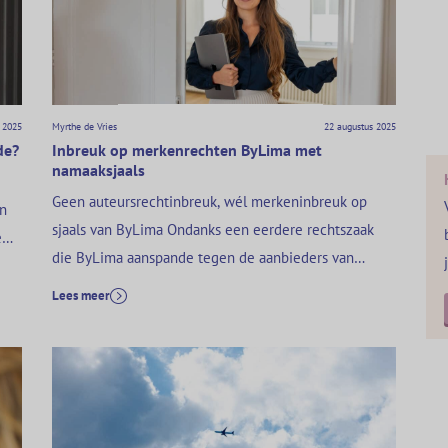
handig…
 2025
Myrthe de Vries
22 augustus 2025
de?
Inbreuk op merkenrechten ByLima met
namaaksjaals
Geen auteursrechtinbreuk, wél merkeninbreuk op
en
sjaals van ByLima Ondanks een eerdere rechtszaak
e
die ByLima aanspande tegen de aanbieders van
of
namaakproducten (zie ECLI:NL:RBAMS:2019:10129 en
Lees meer
KG ZA 19-132 MW/EB), waarin werd geoordeeld dat
sprake was van een schending van haar intellectuele
eigendomsrechten, lijkt dit hen er niet van te
weerhouden om door te gaan. Op 5 augustus 2025…