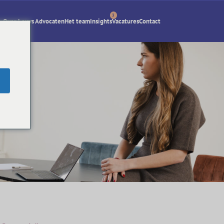
3
Over Lexys Advocaten
Het team
Insights
Vacatures
Contact