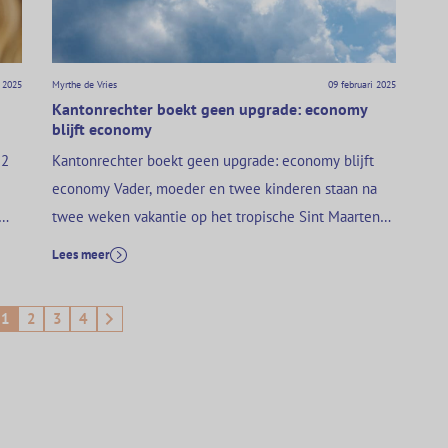
i 2025
Myrthe de Vries
09 februari 2025
Kantonrechter boekt geen upgrade: economy
blijft economy
 2
Kantonrechter boekt geen upgrade: economy blijft
economy Vader, moeder en twee kinderen staan na
twee weken vakantie op het tropische Sint Maarten
op het punt om terug naar Amsterdam te vliegen, met
Lees meer
d.
een tussenstop in Parijs. Omdat het gezin waarde
het
hecht aan extra beenruimte, grotere
1
2
3
4
entertainmentschermen en luxere snacks hebben zij
gekozen voor Premium Economy…